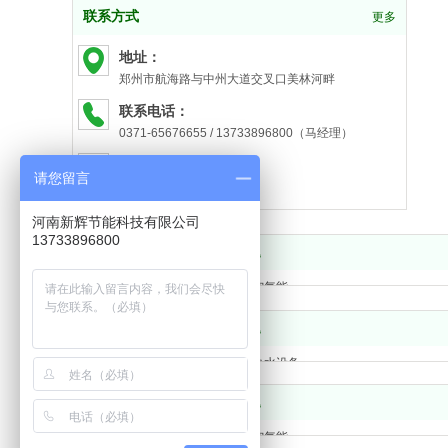
联系方式
更多
地址：
郑州市航海路与中州大道交叉口美林河畔
联系电话：
0371-65676655 / 13733896800（马经理）
邮箱：
请您留言
357095266@qq.com
河南新辉节能科技有限公司
13733896800
友情链接：
标题
海尔空气能
四季沐歌空气能
应用关键词：
标题
中科能空气能
河南康之源热水工程
工厂热水设备
康之源空气能维修
学校宿舍热水工程
标题
地方关键词：
河南物联网空气能品牌
浴池热水工程
康之源空气能
宾馆热水工程
河南空气能