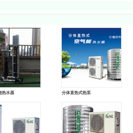
能热水器
分体直热式热泵