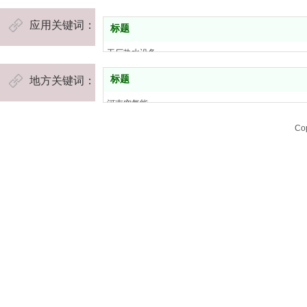
海尔空气能
四季沐歌空气能
应用关键词：
标题
中科能空气能
河南康之源热水工程
工厂热水设备
康之源空气能维修
学校宿舍热水工程
标题
地方关键词：
河南物联网空气能品牌
浴池热水工程
康之源空气能
宾馆热水工程
河南空气能
河南空气能维修
工地热水设备
济源空气能
Co
河南空气能安装
养殖业恒温
郑州空气能
河南新辉节能
景区热水工程
信阳空气能
河南空气能
幼儿园冷暖工程
周口空气能
河南空气能热水器
美容院供暖
南阳空气能
河南空气能热水工程
煤矿净水工程
三门峡空气能
商场热水工程
驻马店空气能
老年公寓热水工程
开封空气能
医院热水工程
洛阳空气能
平顶山空气能
安阳空气能
鹤壁空气能