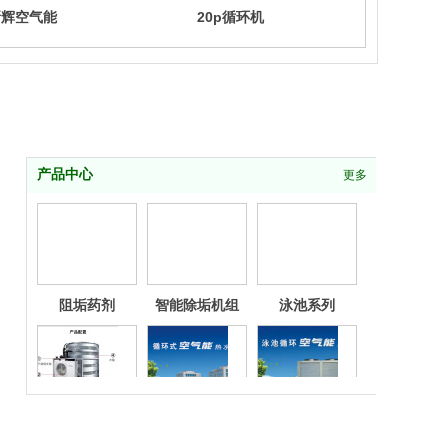
新辉空气能
20p循环机
10
产品中心
更多
阻垢药剂
智能除垢机组
泳池系列
空气能
河南新辉空气能
20p泳池循环机