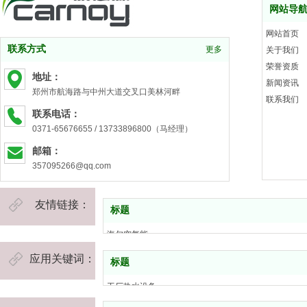
网站导
网站首页
联系方式
更多
关于我们
荣誉资质
地址：
新闻资讯
郑州市航海路与中州大道交叉口美林河畔
联系我们
联系电话：
0371-65676655 / 13733896800（马经理）
邮箱：
357095266@qq.com
友情链接：
标题
海尔空气能
四季沐歌空气能
应用关键词：
标题
中科能空气能
河南康之源热水工程
工厂热水设备
康之源空气能维修
学校宿舍热水工程