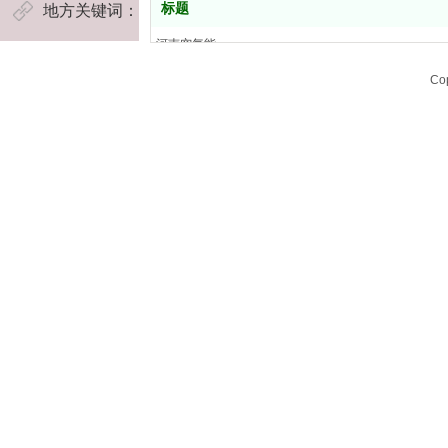
标题
地方关键词：
河南物联网空气能品牌
浴池热水工程
康之源空气能
宾馆热水工程
河南空气能
河南空气能维修
工地热水设备
济源空气能
Co
河南空气能安装
养殖业恒温
郑州空气能
河南新辉节能
景区热水工程
信阳空气能
河南空气能
幼儿园冷暖工程
周口空气能
河南空气能热水器
美容院供暖
南阳空气能
河南空气能热水工程
煤矿净水工程
三门峡空气能
商场热水工程
驻马店空气能
老年公寓热水工程
开封空气能
医院热水工程
洛阳空气能
平顶山空气能
安阳空气能
鹤壁空气能
新乡空气能
焦作空气能
濮阳空气能
许昌空气能